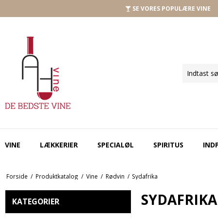
SE VORES POPULÆRE VINE
VINE
LÆKKERIER
SPECIALØL
SPIRITUS
IND
Forside
/
Produktkatalog
/
Vine
/
Rødvin
/
Sydafrika
SYDAFRIKA
KATEGORIER