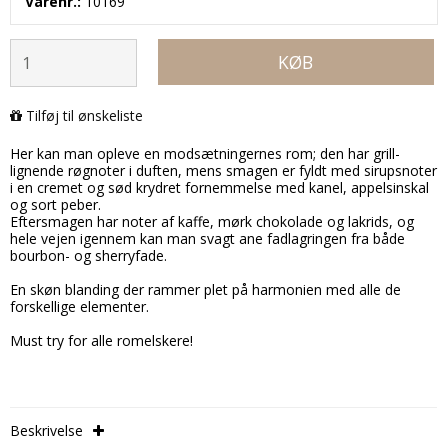
Varenr.:
10169
KØB
Tilføj til ønskeliste
Her kan man opleve en modsætningernes rom; den har grill-
lignende røgnoter i duften, mens smagen er fyldt med sirupsnoter
i en cremet og sød krydret fornemmelse med kanel, appelsinskal
og sort peber.
Eftersmagen har noter af kaffe, mørk chokolade og lakrids, og
hele vejen igennem kan man svagt ane fadlagringen fra både
bourbon- og sherryfade.
En skøn blanding der rammer plet på harmonien med alle de
forskellige elementer.
Must try for alle romelskere!
Beskrivelse
