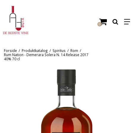
0
Forside
/
Produktkatalog
/
Spiritus
/
Rom
/
Rum Nation - Demerara Solera N. 14 Release 2017
40% 70 cl