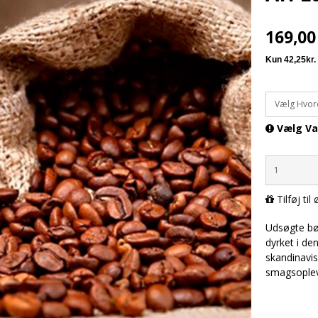
169,0
Vælg Hvor
Vælg Va
Tilføj til
Udsøgte bøn
dyrket i de
skandinavis
smagsopleve