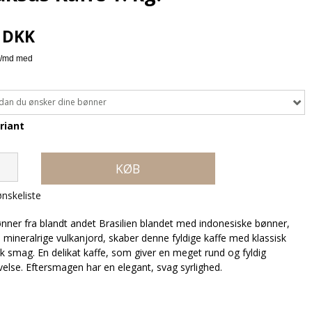
0 DKK
dan du ønsker dine bønner
riant
KØB
 ønskeliste
ner fra blandt andet Brasilien blandet med indonesiske bønner,
n mineralrige vulkanjord, skaber denne fyldige kaffe med klassisk
k smag. En delikat kaffe, som giver en meget rund og fyldig
lse. Eftersmagen har en elegant, svag syrlighed.