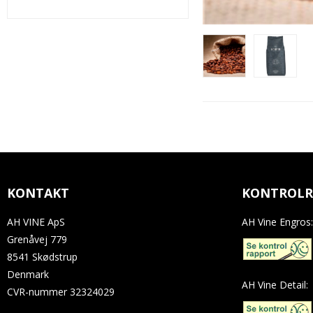
KONTAKT
KONTROLR
AH VINE ApS
AH Vine Engros:
Grenåvej 779
8541 Skødstrup
Denmark
AH Vine Detail:
CVR-nummer
32324029