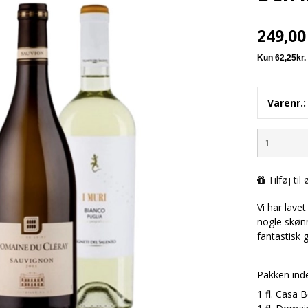
249,0
Varenr.:
Tilføj til
Vi har lave
nogle skønn
fantastisk 
Pakken ind
1 fl. Casa 