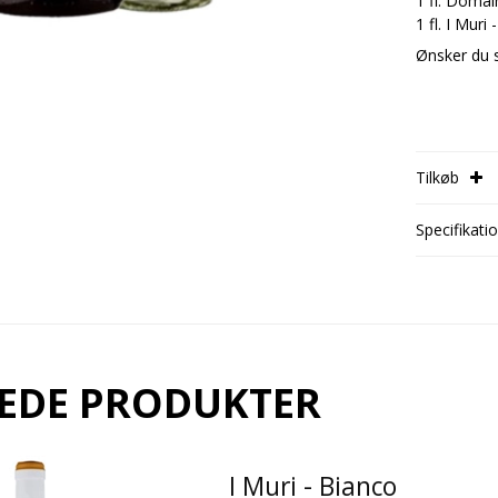
1 fl. Domai
1 fl. I Muri
Ønsker du 
Tilkøb

Specifikati
EDE PRODUKTER
I Muri - Bianco