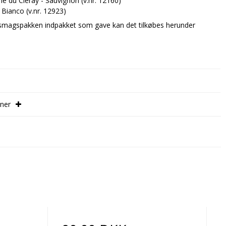
ne du Cléray - Sauvignon (v.nr. 12160)
 - Bianco (v.nr. 12923)
smagspakken indpakket som gave kan det tilkøbes herunder
oner
