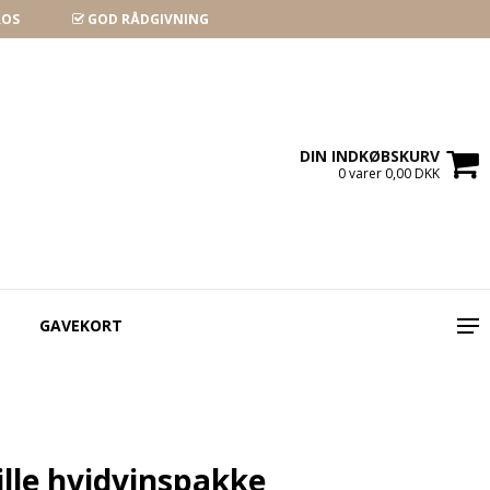
ROS
GOD RÅDGIVNING
DIN INDKØBSKURV
0 varer 0,00 DKK
GAVEKORT
ille hvidvinspakke