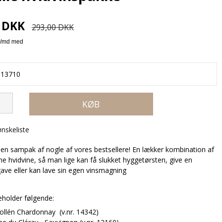
0 DKK
293,00 DKK
13710
KØB
 ønskeliste
t en sampak af nogle af vores bestsellere! En lækker kombination af
e hvidvine, så man lige kan få slukket hyggetørsten, give en
gave eller kan lave sin egen vinsmagning
eholder følgende:
Bollén Chardonnay (v.nr. 14342)