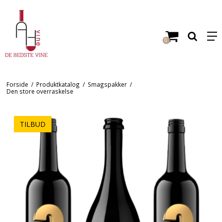
0
Forside
/
Produktkatalog
/
Smagspakker
/
Den store overraskelse
TILBUD